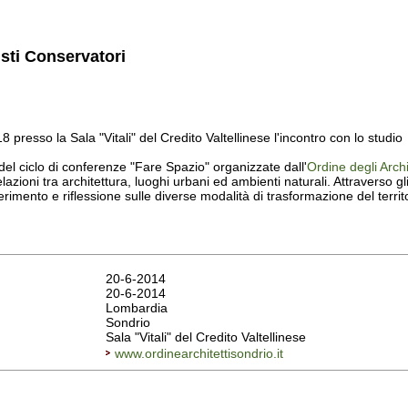
isti Conservatori
8 presso la Sala "Vitali" del Credito Valtellinese l'incontro con lo studi
el ciclo di conferenze "Fare Spazio" organizzate dall'
Ordine degli Arch
elazioni tra architettura, luoghi urbani ed ambienti naturali. Attraverso gli
ferimento e riflessione sulle diverse modalità di trasformazione del territ
20-6-2014
20-6-2014
Lombardia
Sondrio
Sala "Vitali" del Credito Valtellinese
www.ordinearchitettisondrio.it