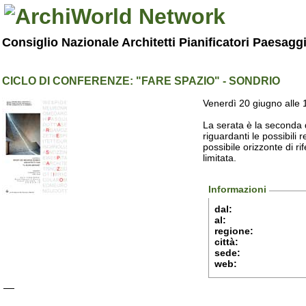
Consiglio Nazionale Architetti Pianificatori Paesagg
CICLO DI CONFERENZE: "FARE SPAZIO" - SONDRIO
Venerdì 20 giugno alle 1
La serata è la seconda d
riguardanti le possibili r
possibile orizzonte di ri
limitata.
Informazioni
dal:
al:
regione:
città:
sede:
web: