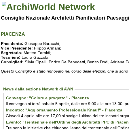
Consiglio Nazionale Architetti Pianificatori Paesagg
PIACENZA
Presidente:
Giuseppe Baracchi;
Vice Presidente:
Filippo Armani;
Segretario:
Matteo Faroldi;
Tesoriere:
Laura Gazzola;
Consiglieri:
Silvia Cipelli, Enrico De Benedetti, Benito Dodi, Adriana
Questo Consiglio è stato rinnovato nel corso delle elezioni che si sono
News dalla sezione Network di AWN
Convegno: "Colore e progetto" - Piacenza
Il convegno
si terrà sabato 5 aprile, dalle ore 9.00 alle ore 13.00,
Incontro: "Aggiornamento Professionale Knauf" - Piacenza
Giovedì 4 aprile alle ore 17,00 si svolge l'ultimo dei tre incontri orga
Evento: "Trentennale dell'Ordine degli Architetti PPC di Piacen
Tre sono le iniziative che chiudono l'anno del trentennale dell'Ordine