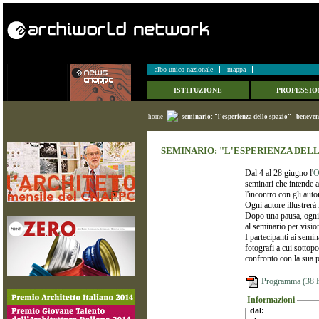
albo unico nazionale
mappa
ISTITUZIONE
PROFESSIO
home
seminario: "l'esperienza dello spazio" - beneven
SEMINARIO: "L'ESPERIENZA DELL
Dal 4 al 28 giugno l'
O
seminari che intende a
l'incontro con gli autor
Ogni autore illustrerà 
Dopo una pausa, ogni f
al seminario per vision
I partecipanti ai semin
fotografi a cui sottop
confronto con la sua p
Programma (38 
Informazioni
dal: