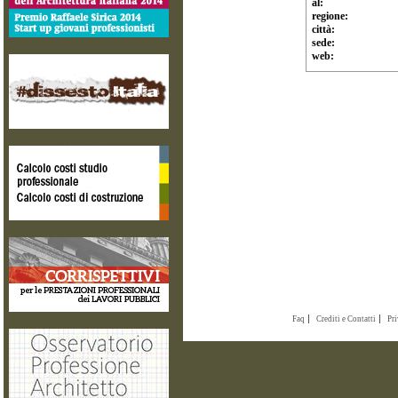
al:
regione:
città:
sede:
web:
Faq
Crediti e Contatti
Pr