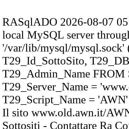
RASqlADO 2026-08-07 05:50
local MySQL server throug
'/var/lib/mysql/mysql.sock
T29_Id_SottoSito, T29_D
T29_Admin_Name FROM S
T29_Server_Name = 'www.o
T29_Script_Name = 'AWN'
Il sito www.old.awn.it/AWN 
Sottositi - Contattare Ra C