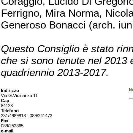
Coraggio, Lucido Di Gregorio
Ferrigno, Mira Norma, Nicola
Generoso Bonacci (arch. iuni
Questo Consiglio è stato rinn
che si sono tenute nel 2013 e 
quadriennio 2013-2017.
Ne
Indirizzo
Via G.Vicinanza 11
Cap
84123
Telefono
331/4989813 - 089/241472
Fax
089/252865
e-mail