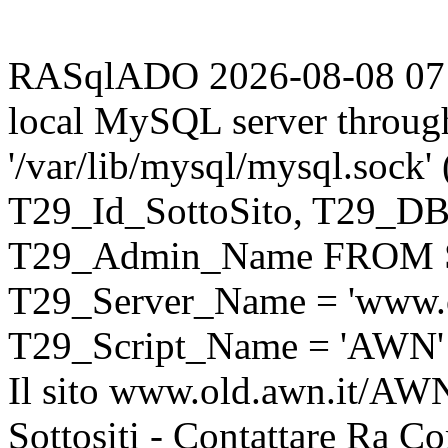
RASqlADO 2026-08-08 07:23
local MySQL server throug
'/var/lib/mysql/mysql.sock
T29_Id_SottoSito, T29_D
T29_Admin_Name FROM S
T29_Server_Name = 'www.o
T29_Script_Name = 'AWN'
Il sito www.old.awn.it/AWN 
Sottositi - Contattare Ra C