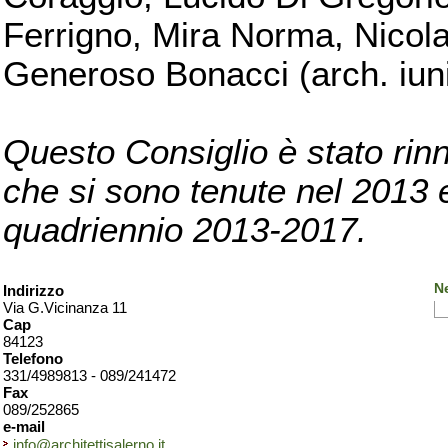
Ferrigno, Mira Norma, Nicola
Generoso Bonacci (arch. iuni
Questo Consiglio è stato rinn
che si sono tenute nel 2013 e 
quadriennio 2013-2017.
Ne
Indirizzo
Via G.Vicinanza 11
Cap
84123
Telefono
331/4989813 - 089/241472
Fax
089/252865
e-mail
info@architettisalerno.it