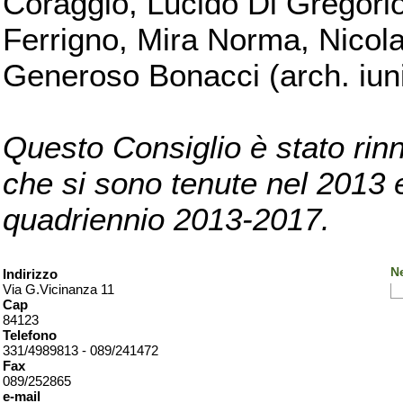
Coraggio, Lucido Di Gregorio
Ferrigno, Mira Norma, Nicola
Generoso Bonacci (arch. iuni
Questo Consiglio è stato rinn
che si sono tenute nel 2013 e 
quadriennio 2013-2017.
Ne
Indirizzo
Via G.Vicinanza 11
Cap
84123
Telefono
331/4989813 - 089/241472
Fax
089/252865
e-mail