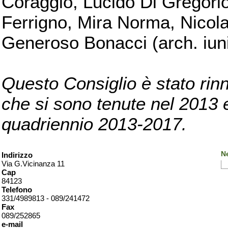
Coraggio, Lucido Di Gregorio
Ferrigno, Mira Norma, Nicola
Generoso Bonacci (arch. iuni
Questo Consiglio è stato rinn
che si sono tenute nel 2013 e 
quadriennio 2013-2017.
Ne
Indirizzo
Via G.Vicinanza 11
Cap
84123
Telefono
331/4989813 - 089/241472
Fax
089/252865
e-mail