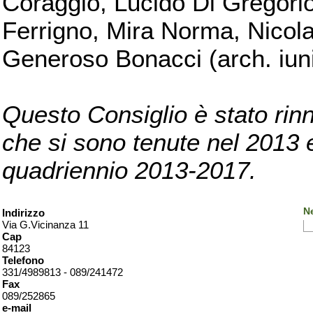
Coraggio, Lucido Di Gregorio
Ferrigno, Mira Norma, Nicola
Generoso Bonacci (arch. iuni
Questo Consiglio è stato rinn
che si sono tenute nel 2013 e 
quadriennio 2013-2017.
Ne
Indirizzo
Via G.Vicinanza 11
Cap
84123
Telefono
331/4989813 - 089/241472
Fax
089/252865
e-mail