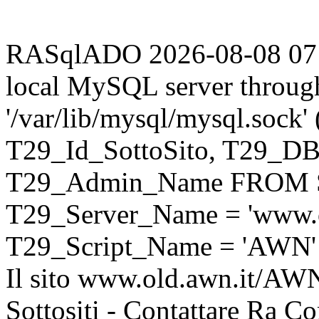
RASqlADO 2026-08-08 07:45
local MySQL server throug
'/var/lib/mysql/mysql.sock
T29_Id_SottoSito, T29_D
T29_Admin_Name FROM S
T29_Server_Name = 'www.o
T29_Script_Name = 'AWN'
Il sito www.old.awn.it/AWN 
Sottositi - Contattare Ra C