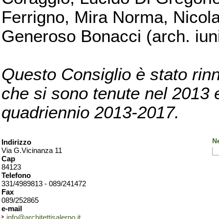
Ferrigno, Mira Norma, Nicola
Generoso Bonacci (arch. iuni
Questo Consiglio è stato rinn
che si sono tenute nel 2013 e 
quadriennio 2013-2017.
Ne
Indirizzo
Via G.Vicinanza 11
Cap
84123
Telefono
331/4989813 - 089/241472
Fax
089/252865
e-mail
info@architettisalerno.it