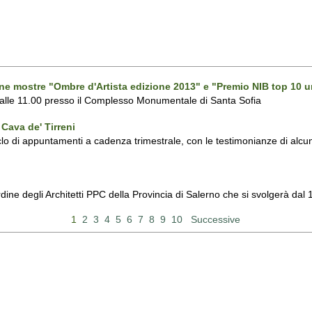
one mostre "Ombre d'Artista edizione 2013" e "Premio NIB top 10 u
 alle 11.00 presso il Complesso Monumentale di Santa Sofia
Cava de' Tirreni
 di appuntamenti a cadenza trimestrale, con le testimonianze di alcuni 
Ordine degli Architetti PPC della Provincia di Salerno che si svolgerà d
1
2
3
4
5
6
7
8
9
10
Successive