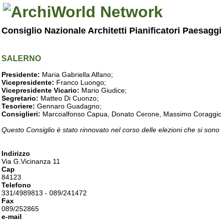
Consiglio Nazionale Architetti Pianificatori Paesagg
SALERNO
Presidente:
Maria Gabriella Alfano;
Vicepresidente:
Franco Luongo;
Vicepresidente Vicario:
Mario Giudice;
Segretario:
Matteo Di Cuonzo;
Tesoriere:
Gennaro Guadagno;
Consiglieri:
Marcoalfonso Capua, Donato Cerone, Massimo Coraggio, Lu
Questo Consiglio è stato rinnovato nel corso delle elezioni che si sono
Indirizzo
Via G.Vicinanza 11
Cap
84123
Telefono
331/4989813 - 089/241472
Fax
089/252865
e-mail