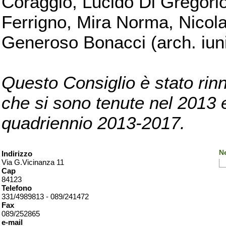
Coraggio, Lucido Di Gregorio
Ferrigno, Mira Norma, Nicola
Generoso Bonacci (arch. iuni
Questo Consiglio è stato rinn
che si sono tenute nel 2013 e 
quadriennio 2013-2017.
Ne
Indirizzo
Via G.Vicinanza 11
Cap
84123
Telefono
331/4989813 - 089/241472
Fax
089/252865
e-mail