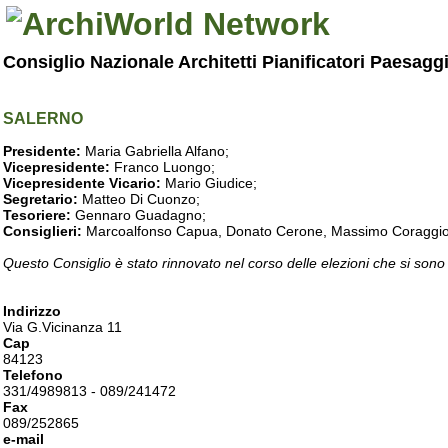
Consiglio Nazionale Architetti Pianificatori Paesagg
SALERNO
Presidente:
Maria Gabriella Alfano;
Vicepresidente:
Franco Luongo;
Vicepresidente Vicario:
Mario Giudice;
Segretario:
Matteo Di Cuonzo;
Tesoriere:
Gennaro Guadagno;
Consiglieri:
Marcoalfonso Capua, Donato Cerone, Massimo Coraggio, Lu
Questo Consiglio è stato rinnovato nel corso delle elezioni che si sono
Indirizzo
Via G.Vicinanza 11
Cap
84123
Telefono
331/4989813 - 089/241472
Fax
089/252865
e-mail