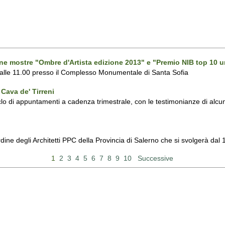
one mostre "Ombre d'Artista edizione 2013" e "Premio NIB top 10 u
 alle 11.00 presso il Complesso Monumentale di Santa Sofia
Cava de' Tirreni
 di appuntamenti a cadenza trimestrale, con le testimonianze di alcuni 
Ordine degli Architetti PPC della Provincia di Salerno che si svolgerà d
1
2
3
4
5
6
7
8
9
10
Successive