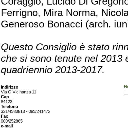
Coraggio, Lucido Di Gregorio
Ferrigno, Mira Norma, Nicola
Generoso Bonacci (arch. iuni
Questo Consiglio è stato rinn
che si sono tenute nel 2013 e 
quadriennio 2013-2017.
Ne
Indirizzo
Via G.Vicinanza 11
Cap
84123
Telefono
331/4989813 - 089/241472
Fax
089/252865
e-mail