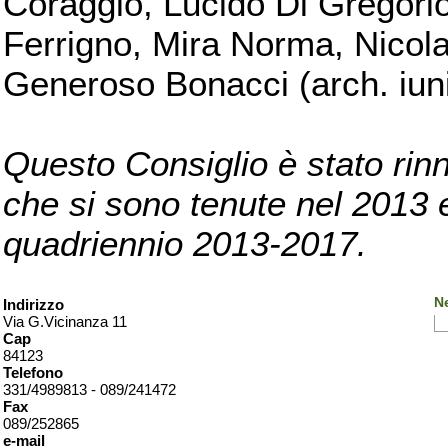
Coraggio, Lucido Di Gregorio
Ferrigno, Mira Norma, Nicola
Generoso Bonacci (arch. iuni
Questo Consiglio è stato rinn
che si sono tenute nel 2013 e 
quadriennio 2013-2017.
Ne
Indirizzo
Via G.Vicinanza 11
Cap
84123
Telefono
331/4989813 - 089/241472
Fax
089/252865
e-mail