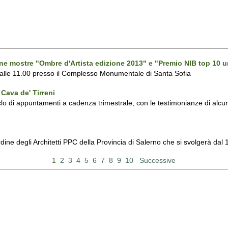
one mostre "Ombre d'Artista edizione 2013" e "Premio NIB top 10 u
 alle 11.00 presso il Complesso Monumentale di Santa Sofia
Cava de' Tirreni
 di appuntamenti a cadenza trimestrale, con le testimonianze di alcuni 
Ordine degli Architetti PPC della Provincia di Salerno che si svolgerà d
1
2
3
4
5
6
7
8
9
10
Successive