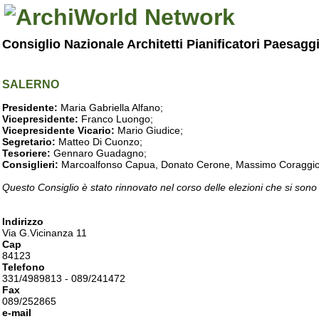
Consiglio Nazionale Architetti Pianificatori Paesagg
SALERNO
Presidente:
Maria Gabriella Alfano;
Vicepresidente:
Franco Luongo;
Vicepresidente Vicario:
Mario Giudice;
Segretario:
Matteo Di Cuonzo;
Tesoriere:
Gennaro Guadagno;
Consiglieri:
Marcoalfonso Capua, Donato Cerone, Massimo Coraggio, Lu
Questo Consiglio è stato rinnovato nel corso delle elezioni che si sono
Indirizzo
Via G.Vicinanza 11
Cap
84123
Telefono
331/4989813 - 089/241472
Fax
089/252865
e-mail