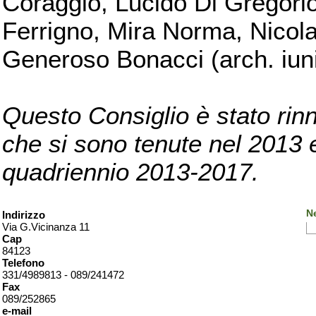
Coraggio, Lucido Di Gregorio
Ferrigno, Mira Norma, Nicola
Generoso Bonacci (arch. iuni
Questo Consiglio è stato rinn
che si sono tenute nel 2013 e 
quadriennio 2013-2017.
Ne
Indirizzo
Via G.Vicinanza 11
Cap
84123
Telefono
331/4989813 - 089/241472
Fax
089/252865
e-mail