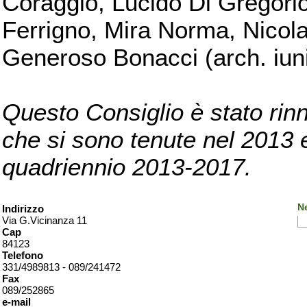
Coraggio, Lucido Di Gregorio
Ferrigno, Mira Norma, Nicola
Generoso Bonacci (arch. iuni
Questo Consiglio è stato rinn
che si sono tenute nel 2013 e 
quadriennio 2013-2017.
Ne
Indirizzo
Via G.Vicinanza 11
Cap
84123
Telefono
331/4989813 - 089/241472
Fax
089/252865
e-mail