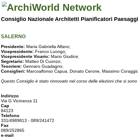
Consiglio Nazionale Architetti Pianificatori Paesagg
SALERNO
Presidente:
Maria Gabriella Alfano;
Vicepresidente:
Franco Luongo;
Vicepresidente Vicario:
Mario Giudice;
Segretario:
Matteo Di Cuonzo;
Tesoriere:
Gennaro Guadagno;
Consiglieri:
Marcoalfonso Capua, Donato Cerone, Massimo Coraggio, Lu
Questo Consiglio è stato rinnovato nel corso delle elezioni che si sono
Indirizzo
Via G.Vicinanza 11
Cap
84123
Telefono
331/4989813 - 089/241472
Fax
089/252865
e-mail