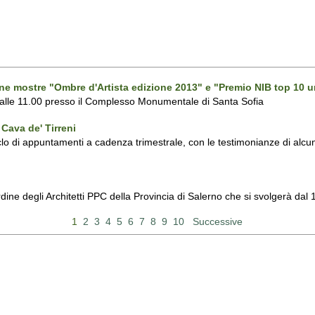
one mostre "Ombre d'Artista edizione 2013" e "Premio NIB top 10 u
 alle 11.00 presso il Complesso Monumentale di Santa Sofia
Cava de' Tirreni
 di appuntamenti a cadenza trimestrale, con le testimonianze di alcuni 
Ordine degli Architetti PPC della Provincia di Salerno che si svolgerà d
1
2
3
4
5
6
7
8
9
10
Successive