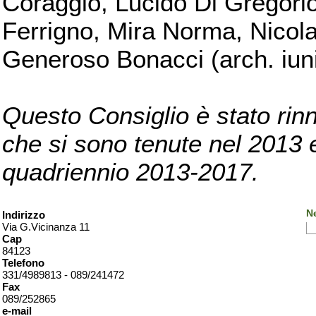
Coraggio, Lucido Di Gregorio
Ferrigno, Mira Norma, Nicola
Generoso Bonacci (arch. iuni
Questo Consiglio è stato rinn
che si sono tenute nel 2013 e 
quadriennio 2013-2017.
Ne
Indirizzo
Via G.Vicinanza 11
Cap
84123
Telefono
331/4989813 - 089/241472
Fax
089/252865
e-mail