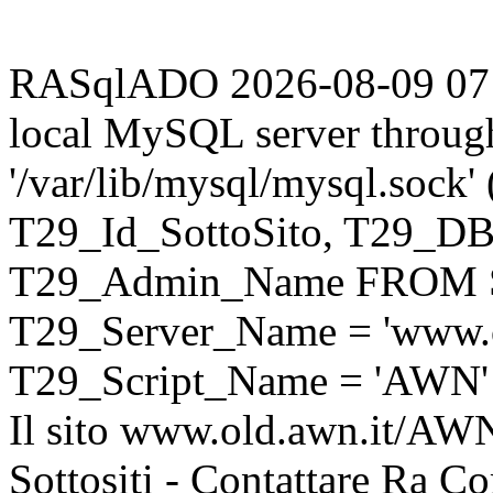
RASqlADO 2026-08-09 07:44
local MySQL server throug
'/var/lib/mysql/mysql.sock
T29_Id_SottoSito, T29_D
T29_Admin_Name FROM S
T29_Server_Name = 'www.o
T29_Script_Name = 'AWN'
Il sito www.old.awn.it/AWN 
Sottositi - Contattare Ra C