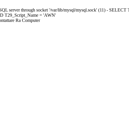
ySQL server through socket '/var/lib/mysql/mysql.sock' (11) - S
ND T29_Script_Name = 'AWN'
Contattare Ra Computer