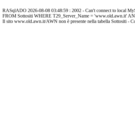
RASqlADO 2026-08-08 03:48:59 : 2002 - Can't connect to local M
FROM Sottositi WHERE T29_Server_Name = 'www.old.awn.it' A
Il sito www.old.awn.it/AWN non è presente nella tabella Sottositi - 