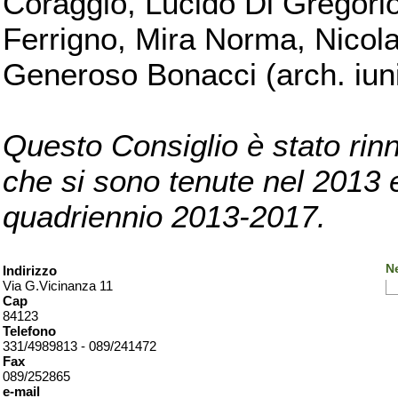
Coraggio, Lucido Di Gregorio
Ferrigno, Mira Norma, Nicola
Generoso Bonacci (arch. iuni
Questo Consiglio è stato rinn
che si sono tenute nel 2013 e 
quadriennio 2013-2017.
Ne
Indirizzo
Via G.Vicinanza 11
Cap
84123
Telefono
331/4989813 - 089/241472
Fax
089/252865
e-mail