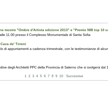
one mostre "Ombre d'Artista edizione 2013" e "Premio NIB top 10 u
 alle 11.00 presso il Complesso Monumentale di Santa Sofia
Cava de' Tirreni
 di appuntamenti a cadenza trimestrale, con le testimonianze di alcuni 
Ordine degli Architetti PPC della Provincia di Salerno che si svolgerà d
1
2
3
4
5
6
7
8
9
10
Successive