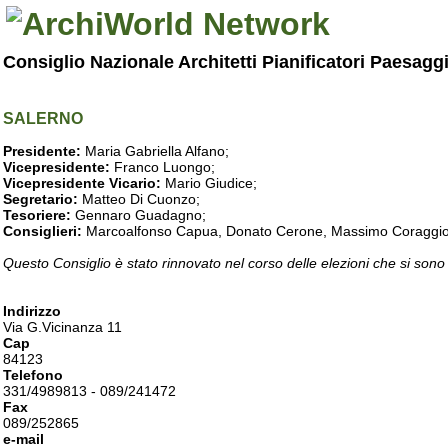
Consiglio Nazionale Architetti Pianificatori Paesagg
SALERNO
Presidente:
Maria Gabriella Alfano;
Vicepresidente:
Franco Luongo;
Vicepresidente Vicario:
Mario Giudice;
Segretario:
Matteo Di Cuonzo;
Tesoriere:
Gennaro Guadagno;
Consiglieri:
Marcoalfonso Capua, Donato Cerone, Massimo Coraggio, Lu
Questo Consiglio è stato rinnovato nel corso delle elezioni che si sono
Indirizzo
Via G.Vicinanza 11
Cap
84123
Telefono
331/4989813 - 089/241472
Fax
089/252865
e-mail