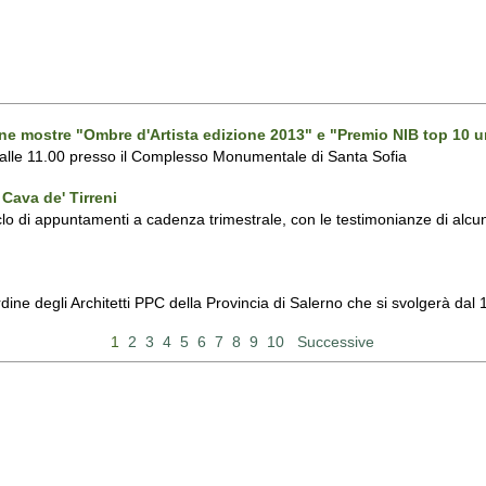
one mostre "Ombre d'Artista edizione 2013" e "Premio NIB top 10 u
 alle 11.00 presso il Complesso Monumentale di Santa Sofia
Cava de' Tirreni
 di appuntamenti a cadenza trimestrale, con le testimonianze di alcuni 
Ordine degli Architetti PPC della Provincia di Salerno che si svolgerà d
1
2
3
4
5
6
7
8
9
10
Successive