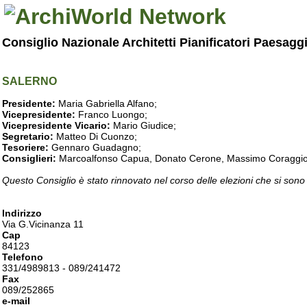
Consiglio Nazionale Architetti Pianificatori Paesagg
SALERNO
Presidente:
Maria Gabriella Alfano;
Vicepresidente:
Franco Luongo;
Vicepresidente Vicario:
Mario Giudice;
Segretario:
Matteo Di Cuonzo;
Tesoriere:
Gennaro Guadagno;
Consiglieri:
Marcoalfonso Capua, Donato Cerone, Massimo Coraggio, Lu
Questo Consiglio è stato rinnovato nel corso delle elezioni che si sono
Indirizzo
Via G.Vicinanza 11
Cap
84123
Telefono
331/4989813 - 089/241472
Fax
089/252865
e-mail