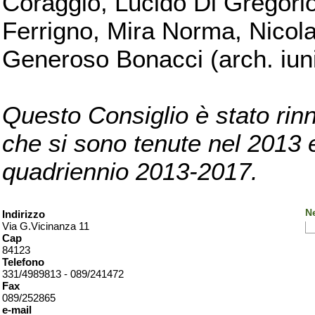
Coraggio, Lucido Di Gregorio
Ferrigno, Mira Norma, Nicola
Generoso Bonacci (arch. iuni
Questo Consiglio è stato rinn
che si sono tenute nel 2013 e 
quadriennio 2013-2017.
Ne
Indirizzo
Via G.Vicinanza 11
Cap
84123
Telefono
331/4989813 - 089/241472
Fax
089/252865
e-mail