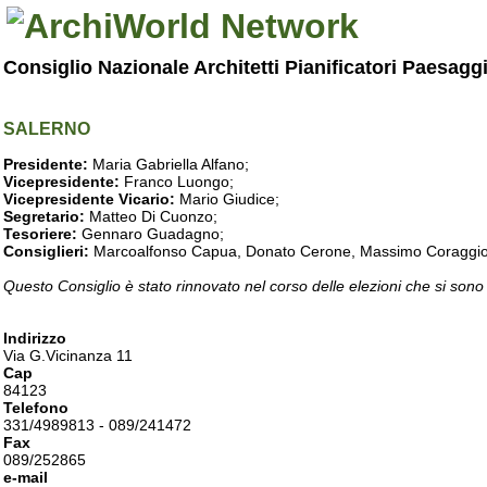
Consiglio Nazionale Architetti Pianificatori Paesagg
SALERNO
Presidente:
Maria Gabriella Alfano;
Vicepresidente:
Franco Luongo;
Vicepresidente Vicario:
Mario Giudice;
Segretario:
Matteo Di Cuonzo;
Tesoriere:
Gennaro Guadagno;
Consiglieri:
Marcoalfonso Capua, Donato Cerone, Massimo Coraggio, Lu
Questo Consiglio è stato rinnovato nel corso delle elezioni che si sono
Indirizzo
Via G.Vicinanza 11
Cap
84123
Telefono
331/4989813 - 089/241472
Fax
089/252865
e-mail