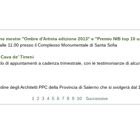
one mostre "Ombre d'Artista edizione 2013" e "Premio NIB top 10 u
 alle 11.00 presso il Complesso Monumentale di Santa Sofia
Cava de' Tirreni
 di appuntamenti a cadenza trimestrale, con le testimonianze di alcuni 
Ordine degli Architetti PPC della Provincia di Salerno che si svolgerà d
1
2
3
4
5
6
7
8
9
10
Successive