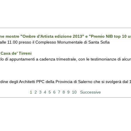
one mostre "Ombre d'Artista edizione 2013" e "Premio NIB top 10 u
 alle 11.00 presso il Complesso Monumentale di Santa Sofia
Cava de' Tirreni
 di appuntamenti a cadenza trimestrale, con le testimonianze di alcuni 
Ordine degli Architetti PPC della Provincia di Salerno che si svolgerà d
1
2
3
4
5
6
7
8
9
10
Successive