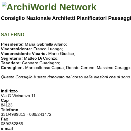
Consiglio Nazionale Architetti Pianificatori Paesagg
SALERNO
Presidente:
Maria Gabriella Alfano;
Vicepresidente:
Franco Luongo;
Vicepresidente Vicario:
Mario Giudice;
Segretario:
Matteo Di Cuonzo;
Tesoriere:
Gennaro Guadagno;
Consiglieri:
Marcoalfonso Capua, Donato Cerone, Massimo Coraggio, Lu
Questo Consiglio è stato rinnovato nel corso delle elezioni che si sono
Indirizzo
Via G.Vicinanza 11
Cap
84123
Telefono
331/4989813 - 089/241472
Fax
089/252865
e-mail