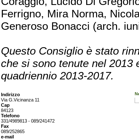
Coraggio, Lucido Di Gregorio
Ferrigno, Mira Norma, Nicola
Generoso Bonacci (arch. iuni
Questo Consiglio è stato rinn
che si sono tenute nel 2013 e 
quadriennio 2013-2017.
Ne
Indirizzo
Via G.Vicinanza 11
Cap
84123
Telefono
331/4989813 - 089/241472
Fax
089/252865
e-mail