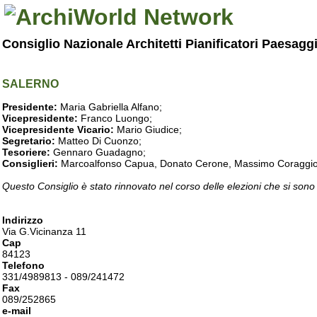
Consiglio Nazionale Architetti Pianificatori Paesagg
SALERNO
Presidente:
Maria Gabriella Alfano;
Vicepresidente:
Franco Luongo;
Vicepresidente Vicario:
Mario Giudice;
Segretario:
Matteo Di Cuonzo;
Tesoriere:
Gennaro Guadagno;
Consiglieri:
Marcoalfonso Capua, Donato Cerone, Massimo Coraggio, Lu
Questo Consiglio è stato rinnovato nel corso delle elezioni che si sono
Indirizzo
Via G.Vicinanza 11
Cap
84123
Telefono
331/4989813 - 089/241472
Fax
089/252865
e-mail