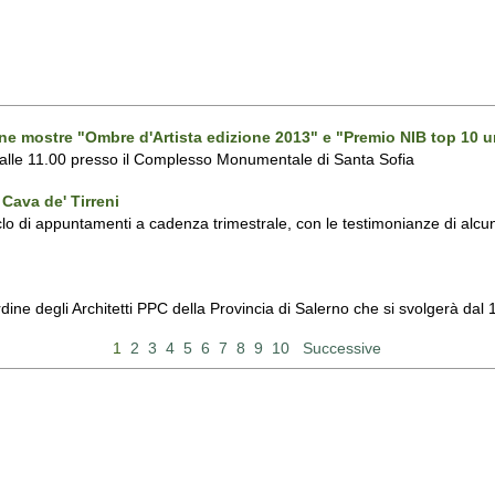
one mostre "Ombre d'Artista edizione 2013" e "Premio NIB top 10 u
 alle 11.00 presso il Complesso Monumentale di Santa Sofia
Cava de' Tirreni
 di appuntamenti a cadenza trimestrale, con le testimonianze di alcuni 
Ordine degli Architetti PPC della Provincia di Salerno che si svolgerà d
1
2
3
4
5
6
7
8
9
10
Successive