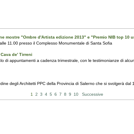
one mostre "Ombre d'Artista edizione 2013" e "Premio NIB top 10 u
 alle 11.00 presso il Complesso Monumentale di Santa Sofia
Cava de' Tirreni
 di appuntamenti a cadenza trimestrale, con le testimonianze di alcuni 
Ordine degli Architetti PPC della Provincia di Salerno che si svolgerà d
1
2
3
4
5
6
7
8
9
10
Successive