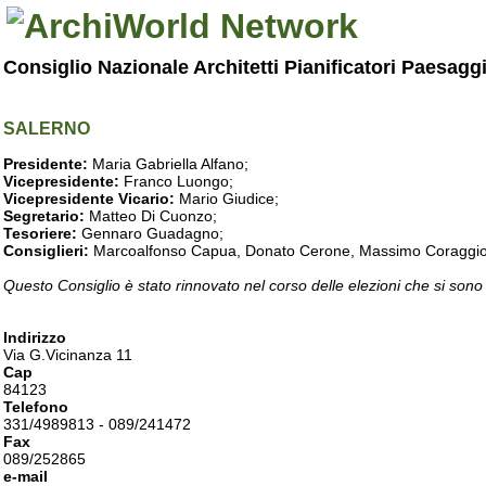
Consiglio Nazionale Architetti Pianificatori Paesagg
SALERNO
Presidente:
Maria Gabriella Alfano;
Vicepresidente:
Franco Luongo;
Vicepresidente Vicario:
Mario Giudice;
Segretario:
Matteo Di Cuonzo;
Tesoriere:
Gennaro Guadagno;
Consiglieri:
Marcoalfonso Capua, Donato Cerone, Massimo Coraggio, Lu
Questo Consiglio è stato rinnovato nel corso delle elezioni che si sono
Indirizzo
Via G.Vicinanza 11
Cap
84123
Telefono
331/4989813 - 089/241472
Fax
089/252865
e-mail