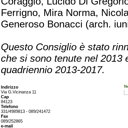
Coraggio, Lucido Di Gregorio
Ferrigno, Mira Norma, Nicola
Generoso Bonacci (arch. iuni
Questo Consiglio è stato rinn
che si sono tenute nel 2013 e 
quadriennio 2013-2017.
Ne
Indirizzo
Via G.Vicinanza 11
Cap
84123
Telefono
331/4989813 - 089/241472
Fax
089/252865
e-mail