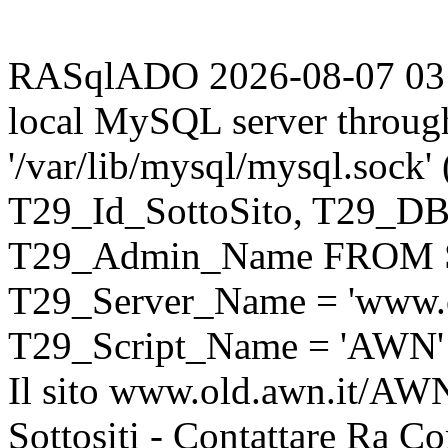
RASqlADO 2026-08-07 03:42
local MySQL server throug
'/var/lib/mysql/mysql.sock
T29_Id_SottoSito, T29_D
T29_Admin_Name FROM S
T29_Server_Name = 'www.o
T29_Script_Name = 'AWN'
Il sito www.old.awn.it/AWN 
Sottositi - Contattare Ra C