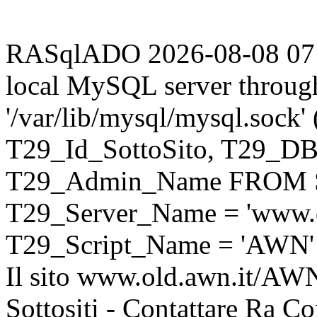
RASqlADO 2026-08-08 07:37
local MySQL server throug
'/var/lib/mysql/mysql.sock
T29_Id_SottoSito, T29_D
T29_Admin_Name FROM S
T29_Server_Name = 'www.o
T29_Script_Name = 'AWN'
Il sito www.old.awn.it/AWN 
Sottositi - Contattare Ra C