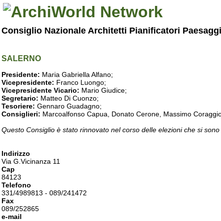
Consiglio Nazionale Architetti Pianificatori Paesagg
SALERNO
Presidente:
Maria Gabriella Alfano;
Vicepresidente:
Franco Luongo;
Vicepresidente Vicario:
Mario Giudice;
Segretario:
Matteo Di Cuonzo;
Tesoriere:
Gennaro Guadagno;
Consiglieri:
Marcoalfonso Capua, Donato Cerone, Massimo Coraggio, Lu
Questo Consiglio è stato rinnovato nel corso delle elezioni che si sono
Indirizzo
Via G.Vicinanza 11
Cap
84123
Telefono
331/4989813 - 089/241472
Fax
089/252865
e-mail