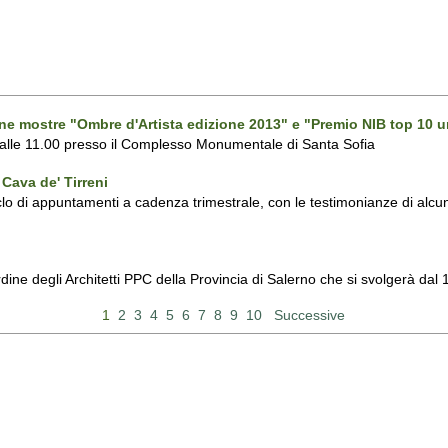
one mostre "Ombre d'Artista edizione 2013" e "Premio NIB top 10 u
 alle 11.00 presso il Complesso Monumentale di Santa Sofia
Cava de' Tirreni
 di appuntamenti a cadenza trimestrale, con le testimonianze di alcuni 
Ordine degli Architetti PPC della Provincia di Salerno che si svolgerà d
1
2
3
4
5
6
7
8
9
10
Successive