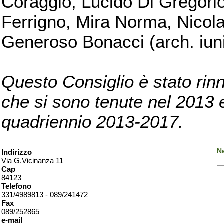
Coraggio, Lucido Di Gregorio
Ferrigno, Mira Norma, Nicola
Generoso Bonacci (arch. iuni
Questo Consiglio è stato rinn
che si sono tenute nel 2013 e 
quadriennio 2013-2017.
Ne
Indirizzo
Via G.Vicinanza 11
Cap
84123
Telefono
331/4989813 - 089/241472
Fax
089/252865
e-mail