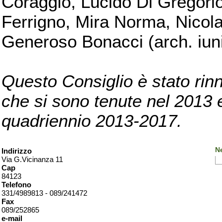
Coraggio, Lucido Di Gregorio
Ferrigno, Mira Norma, Nicola
Generoso Bonacci (arch. iuni
Questo Consiglio è stato rinn
che si sono tenute nel 2013 e 
quadriennio 2013-2017.
Ne
Indirizzo
Via G.Vicinanza 11
Cap
84123
Telefono
331/4989813 - 089/241472
Fax
089/252865
e-mail