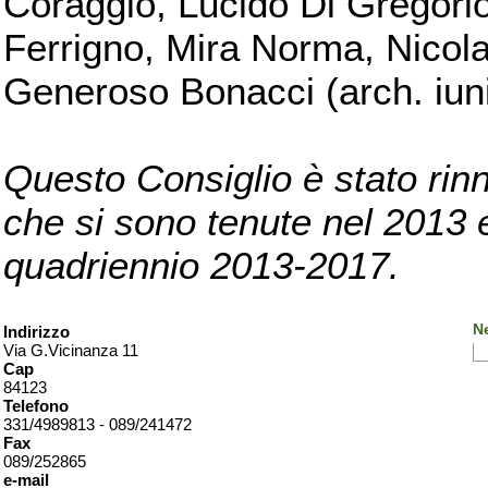
Coraggio, Lucido Di Gregorio
Ferrigno, Mira Norma, Nicola
Generoso Bonacci (arch. iuni
Questo Consiglio è stato rinn
che si sono tenute nel 2013 e 
quadriennio 2013-2017.
Ne
Indirizzo
Via G.Vicinanza 11
Cap
84123
Telefono
331/4989813 - 089/241472
Fax
089/252865
e-mail