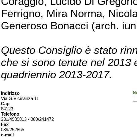
Coraggio, Lucido Di Gregorio
Ferrigno, Mira Norma, Nicola
Generoso Bonacci (arch. iuni
Questo Consiglio è stato rinn
che si sono tenute nel 2013 e 
quadriennio 2013-2017.
Ne
Indirizzo
Via G.Vicinanza 11
Cap
84123
Telefono
331/4989813 - 089/241472
Fax
089/252865
e-mail