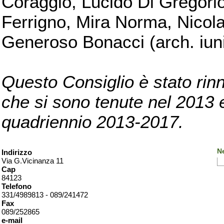
Coraggio, Lucido Di Gregorio
Ferrigno, Mira Norma, Nicola
Generoso Bonacci (arch. iuni
Questo Consiglio è stato rinn
che si sono tenute nel 2013 e 
quadriennio 2013-2017.
Ne
Indirizzo
Via G.Vicinanza 11
Cap
84123
Telefono
331/4989813 - 089/241472
Fax
089/252865
e-mail