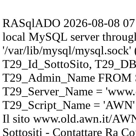
RASqlADO 2026-08-08 07:35
local MySQL server throug
'/var/lib/mysql/mysql.sock
T29_Id_SottoSito, T29_D
T29_Admin_Name FROM S
T29_Server_Name = 'www.o
T29_Script_Name = 'AWN'
Il sito www.old.awn.it/AWN 
Sottositi - Contattare Ra C