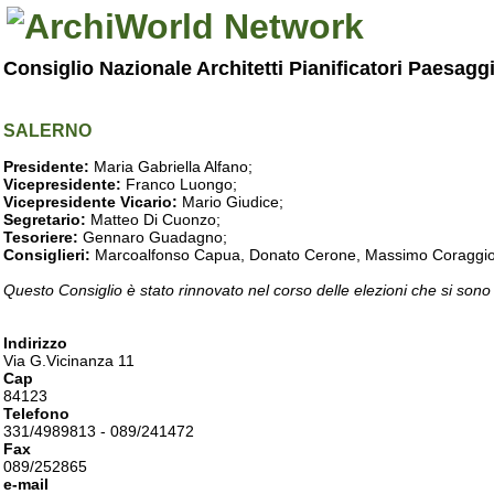
Consiglio Nazionale Architetti Pianificatori Paesagg
SALERNO
Presidente:
Maria Gabriella Alfano;
Vicepresidente:
Franco Luongo;
Vicepresidente Vicario:
Mario Giudice;
Segretario:
Matteo Di Cuonzo;
Tesoriere:
Gennaro Guadagno;
Consiglieri:
Marcoalfonso Capua, Donato Cerone, Massimo Coraggio, Lu
Questo Consiglio è stato rinnovato nel corso delle elezioni che si sono
Indirizzo
Via G.Vicinanza 11
Cap
84123
Telefono
331/4989813 - 089/241472
Fax
089/252865
e-mail