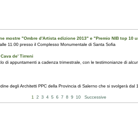
one mostre "Ombre d'Artista edizione 2013" e "Premio NIB top 10 u
 alle 11.00 presso il Complesso Monumentale di Santa Sofia
Cava de' Tirreni
 di appuntamenti a cadenza trimestrale, con le testimonianze di alcuni 
Ordine degli Architetti PPC della Provincia di Salerno che si svolgerà d
1
2
3
4
5
6
7
8
9
10
Successive