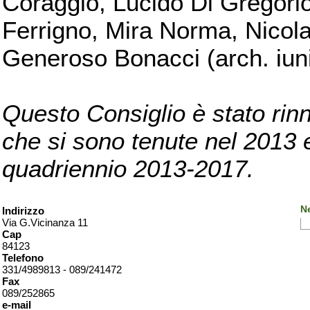
Coraggio, Lucido Di Gregorio
Ferrigno, Mira Norma, Nicola
Generoso Bonacci (arch. iuni
Questo Consiglio è stato rinn
che si sono tenute nel 2013 e 
quadriennio 2013-2017.
Ne
Indirizzo
Via G.Vicinanza 11
Cap
84123
Telefono
331/4989813 - 089/241472
Fax
089/252865
e-mail