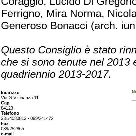
Coraggio, Lucido Di Gregorio
Ferrigno, Mira Norma, Nicola
Generoso Bonacci (arch. iuni
Questo Consiglio è stato rinn
che si sono tenute nel 2013 e 
quadriennio 2013-2017.
Ne
Indirizzo
Via G.Vicinanza 11
Cap
84123
Telefono
331/4989813 - 089/241472
Fax
089/252865
e-mail