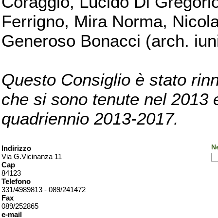
Coraggio, Lucido Di Gregorio
Ferrigno, Mira Norma, Nicola
Generoso Bonacci (arch. iuni
Questo Consiglio è stato rinn
che si sono tenute nel 2013 e 
quadriennio 2013-2017.
Ne
Indirizzo
Via G.Vicinanza 11
Cap
84123
Telefono
331/4989813 - 089/241472
Fax
089/252865
e-mail