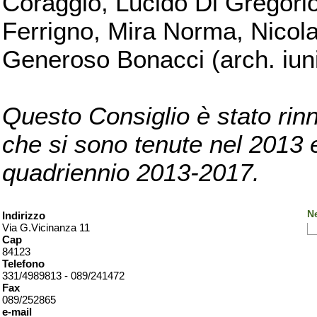
Coraggio, Lucido Di Gregorio
Ferrigno, Mira Norma, Nicola
Generoso Bonacci (arch. iuni
Questo Consiglio è stato rinn
che si sono tenute nel 2013 e 
quadriennio 2013-2017.
Ne
Indirizzo
Via G.Vicinanza 11
Cap
84123
Telefono
331/4989813 - 089/241472
Fax
089/252865
e-mail