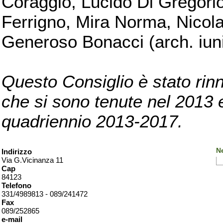
Coraggio, Lucido Di Gregorio
Ferrigno, Mira Norma, Nicola
Generoso Bonacci (arch. iuni
Questo Consiglio è stato rinn
che si sono tenute nel 2013 e 
quadriennio 2013-2017.
Ne
Indirizzo
Via G.Vicinanza 11
Cap
84123
Telefono
331/4989813 - 089/241472
Fax
089/252865
e-mail