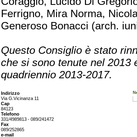
Coraggio, Lucido Di Gregorio
Ferrigno, Mira Norma, Nicola
Generoso Bonacci (arch. iuni
Questo Consiglio è stato rinn
che si sono tenute nel 2013 e 
quadriennio 2013-2017.
Ne
Indirizzo
Via G.Vicinanza 11
Cap
84123
Telefono
331/4989813 - 089/241472
Fax
089/252865
e-mail